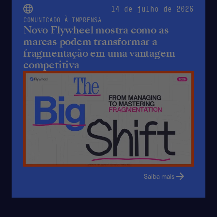
14 de julho de 2026
COMUNICADO À IMPRENSA
Novo Flywheel mostra como as
marcas podem transformar a
fragmentação em uma vantagem
competitiva
Saiba mais