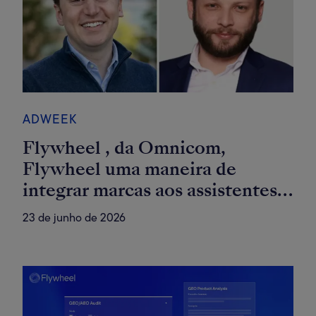
ADWEEK
Flywheel , da Omnicom,
Flywheel uma maneira de
integrar marcas aos assistentes
de IA da Amazon, do Walmart e
23 de junho de 2026
da Target