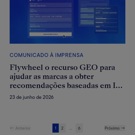
COMUNICADO À IMPRENSA
Flywheel o recurso GEO para
ajudar as marcas a obter
recomendações baseadas em IA
em todos os canais de comércio
23 de junho de 2026
← Anterior
1
2
...
6
Próximo →